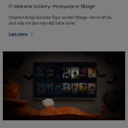
IT: Welcome to Derry - Pennywise er tilbage!
Stephen Kings ikoniske figur vender tilbage. Her er alt du
skal vide om den nye HBO Max-serie!
Læs mere