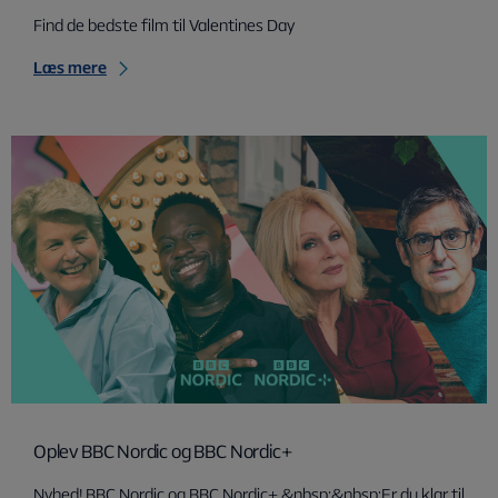
Find de bedste film til Valentines Day
Læs mere
Oplev BBC Nordic og BBC Nordic+
Nyhed! BBC Nordic og BBC Nordic+ &nbsp;&nbsp;Er du klar til