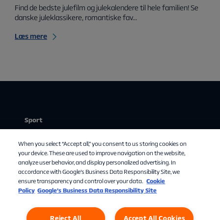
Find de bedste julefilm og julekalendere til hele familien! Se
danske juleklassikere, romantiske fav...
Læs mere
Sport
Stream
When you select “Accept all,” you consent to us storing cookies on
Mit abonnement
your device. These are used to improve navigation on the website,
analyze user behavior, and display personalized advertising. In
Om Allente
accordance with Google's Business Data Responsibility Site, we
ensure transparency and control over your data.
Cookie
TV-guide
Policy
Google’s Business Data Responsibility Site
Reject All
Accept All Cookies