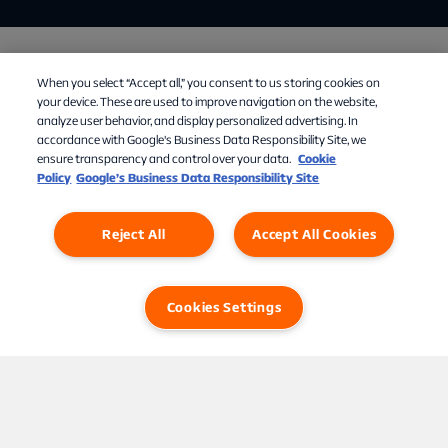
*
Minimumspris
1098
kr.
Opsigelsesvarsel
er
løbende
måned
+
When you select “Accept all,” you consent to us storing cookies on
1
måned.
your device. These are used to improve navigation on the website,
analyze user behavior, and display personalized advertising. In
Læs mere om vores vilkår
accordance with Google's Business Data Responsibility Site, we
ensure transparency and control over your data.
Cookie
Policy
Google’s Business Data Responsibility Site
Reject All
Accept All Cookies
Sport
Stream
Cookies Settings
Mit abonnement
Om Allente
TV-guide