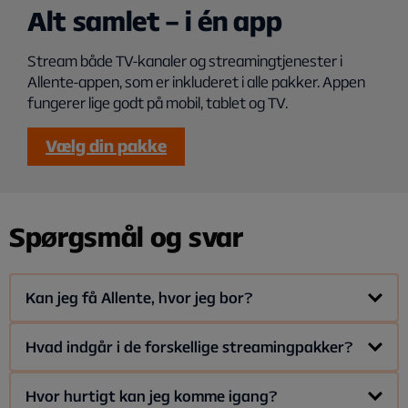
Alt samlet – i én app
Stream både TV-kanaler og streamingtjenester i
Allente-appen, som er inkluderet i alle pakker. Appen
fungerer lige godt på mobil, tablet og TV.
Vælg din pakke
Spørgsmål og svar
Kan jeg få Allente, hvor jeg bor?
Da Allente leverer TV via streaming, er det muligt at få
Hvad indgår i de forskellige streamingpakker?
Allente i hele landet uanset hvor du bor; så længe du har
internet.
Allente tilbyder tre forskellige Stream-pakker med
Hvor hurtigt kan jeg komme igang?