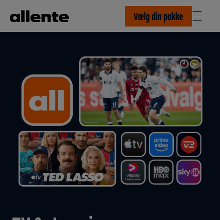
Til hovedindhold
Vælg din pakke