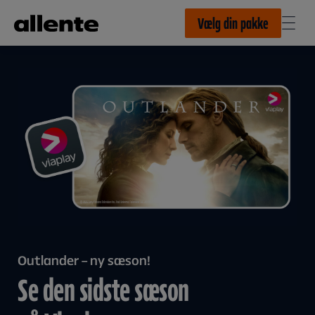
Til hovedindhold
Vælg din pakke
Outlander – ny sæson!
Se den sidste sæson