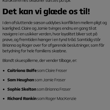
karakterernes skæbner sættes på spil.
Det kan vi glæde os til!
I den afsluttende sæson uddybes konflikten mellem pligt og
kærlighed. Claire og Jamie tvinges endnu en gang til at
navigere i en usikker verden, hvor loyalitet bliver sat på
prøve, og fremtiden hænger i en tynd tråd. Samtidig står
Brianna og Roger over for afgørende beslutninger, som får
betydning for hele familiens skæbne.
Blandt skuespillerne, der vender tilbage, er:
Caitríona Balfe
som Claire Fraser
Sam Heughan
som Jamie Fraser
Sophie Skelton
som Brianna Fraser
Richard Rankin
som Roger MacKenzie