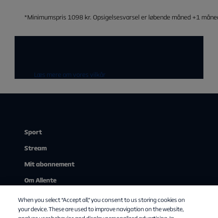
*
Minimumspris
1098
kr.
Opsigelsesvarsel
er
løbende
måned
+1
måne
Læs mere om vores vilkår
Sport
Stream
Mit abonnement
Om Allente
TV-guide
When you select “Accept all,” you consent to us storing cookies on
your device. These are used to improve navigation on the website,