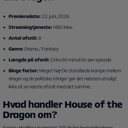
Premieredato:
22. juni, 2026.
Streamingtjeneste:
HBO Max
Antal afsnit:
8
Genre:
Drama / Fantasy
Længde på afsnit:
Cirka 60 minutter per episode
Binge factor:
Meget høj! De storslåede kampe mellem
drager og de politiske intriger gør det næsten umuligt
ikke at se næste afsnit med det samme.
Hvad handler House of the
Dragon om?
Serien udspiller sig næsten 200 år før begivenhederne