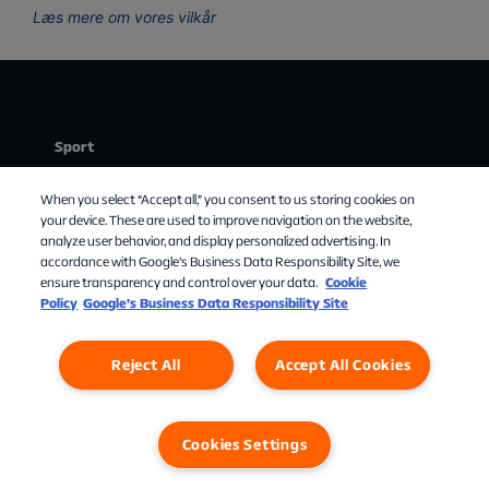
Læs mere om vores vilkår
Sport
Stream
When you select “Accept all,” you consent to us storing cookies on
Mit abonnement
your device. These are used to improve navigation on the website,
analyze user behavior, and display personalized advertising. In
Om Allente
accordance with Google's Business Data Responsibility Site, we
ensure transparency and control over your data.
Cookie
TV-guide
Policy
Google’s Business Data Responsibility Site
Reject All
Accept All Cookies
Cookies Settings
Privatlivspolitik
Cookies
Cookies Settings