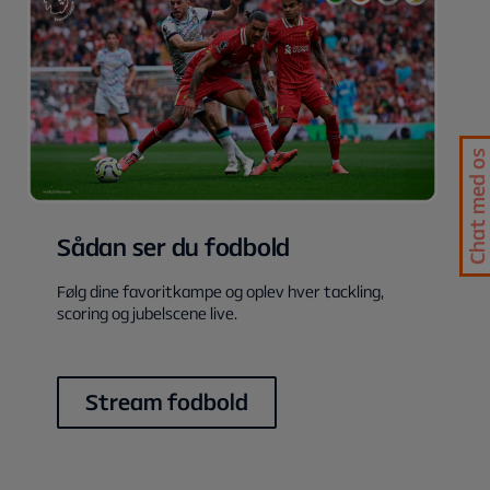
Nordisk Film+
Extra TV-kanaler
Exstra streamingtjenester
Dizi
Outflix
Chat med os
Skift hver måned! Med en Stream Flex-pakke kan du
udskifte dine streamingtjenester én gang om måneden
uden ekstra omkostninger. Dette gør du nemt selv via Min
side, hvor du også kan opgradere for at se uden reklame.
Sådan ser du fodbold
Følg dine favoritkampe og oplev hver tackling,
Stream Flex 4
scoring og jubelscene live.
I vores mest omfattende streamingpakke indgår de 18 TV-
kanaler fra Stream Basic + fire streamingtjenester, som du
selv vælger. Vælg mellem:
Stream fodbold
Prime Video
HBO Max Basic
TV 2 Play Basis