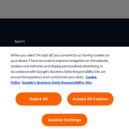
Sport
Stream
When you select “Accept all,” you consent to us storing cookies on
Mit abonnement
your device. These are used to improve navigation on the website,
analyze user behavior, and display personalized advertising. In
Om Allente
accordance with Google's Business Data Responsibility Site, we
ensure transparency and control over your data.
Cookie
TV-guide
Policy
Google’s Business Data Responsibility Site
Reject All
Accept All Cookies
Cookies Settings
Privatlivspolitik
Cookies
Cookies Settings