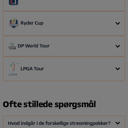
Championship.
Med vores pakke
Stream Flex 2
samt
tilvalgspakken
HBO Max Sport
kan du følge PGA Tour.
Ryder Cup
Du kan også se PGA Tour på
Eurosport
, som indgår i
tilvalgspakken Sportskanaler
.
Ryder Cup bliver kun spillet hvert andet år, så kampen
DP World Tour
mellem Europa og USA vender tilbage i 2027.
Med vores pakke
Stream Basic
samt
tilvalgspakken
LPGA Tour
Viaplay Premium
får du adgang til DP World Tour.
Med vores pakke
Stream Basic
samt
tilvalgspakken
Viaplay Premium
får du adgang til LPGA Tour.
Ofte stillede spørgsmål
Hvad indgår i de forskellige streamingpakker?