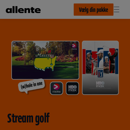
Til hovedindhold
Vælg din pakke
Stream golf