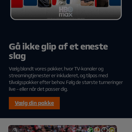
TV 2 Fri
DK4
TV3 Puls
DR Ramansjang
NRK1
SVT 1
Gå ikke glip af et eneste
SVT 2
TV4
slag
Vælg blandt vores pakker, hvor TV-kanaler og
Stream Flex 2
streamingtjenester er inkluderet, og tilpas med
tilvalgspakker efter behov. Følg de største turneringer
I denne streamingpakke indgår de 18 TV-kanaler fra Stream
live – eller når det passer dig.
Basic + to streamingtjenester, som du selv vælger. Vælg
mellem:
Vælg din pakke
Prime Video
HBO Max Basic
TV 2 Play Basis
SkyShowtime