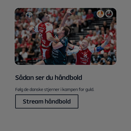
SkyShowtime
Nordisk Film+
Extra TV-kanaler
Exstra streamingtjenester
Dizi
Outflix
Skift hver måned! Med en Stream Flex-pakke kan du
udskifte dine streamingtjenester én gang om måneden
uden ekstra omkostninger. Dette gør du nemt selv via Min
side, hvor du også kan opgradere for at se uden reklame.
Sådan ser du håndbold
Følg de danske stjerner i kampen for guld.
Stream håndbold