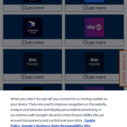
Læs mere
Læs mere
Læs mere
Læs mere
Chat med os
Læs mere
Læs mere
When you select “Accept all,” you consent to us storing cookies on
your device. These are used to improve navigation on the website,
analyze user behavior, and display personalized advertising. In
Læs mere
Læs mere
accordance with Google's Business Data Responsibility Site, we
For at ændre valg, klik på tjenesten igen. Husk at du kan ændre
ensure transparency and control over your data.
Cookie
dem én gang pr. kalendermåned på Min Side
Policy
Google’s Business Data Responsibility Site