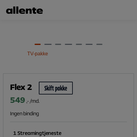
Til hovedindhold
TV-pakke
Flex 2
Skift pakke
549
,- /md.
Ingen binding
1
Streamingtjeneste