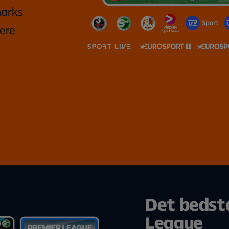
marks
ere
Det bedst
League