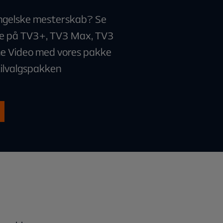
ngelske mesterskab? Se
ve på TV3+, TV3 Max, TV3
me Video med vores pakke
tilvalgspakken