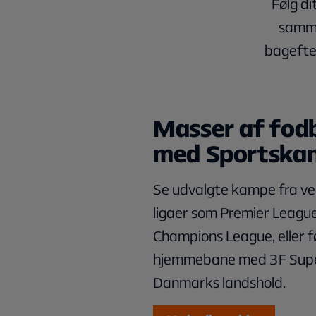
Følg d
samme
bagefter
Masser af fod
med Sportskan
Se udvalgte kampe fra ve
ligaer som Premier Leagu
Champions League, eller f
hjemmebane med 3F Supe
Danmarks landshold.