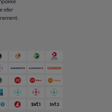
ampakke
 eller
onnement.