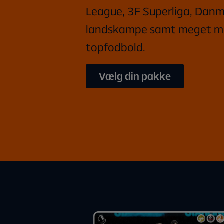
League, 3F Superliga, Dan
landskampe samt meget m
topfodbold.
Vælg din pakke