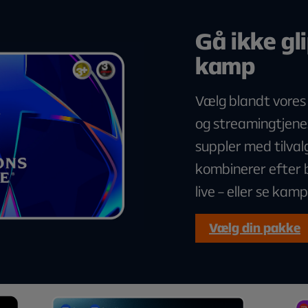
Gå ikke gl
kamp
Vælg blandt vores
og streamingtjenes
suppler med tilva
kombinerer efter b
live – eller se kam
Vælg din pakke