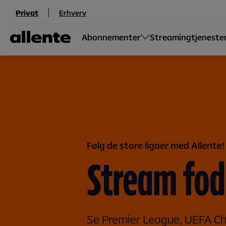
Til hovedindhold
Privat
Erhverv
Abonnementer
Streamingtjeneste
Følg de store ligaer med Allente!
Stream fod
Se Premier League, UEFA C