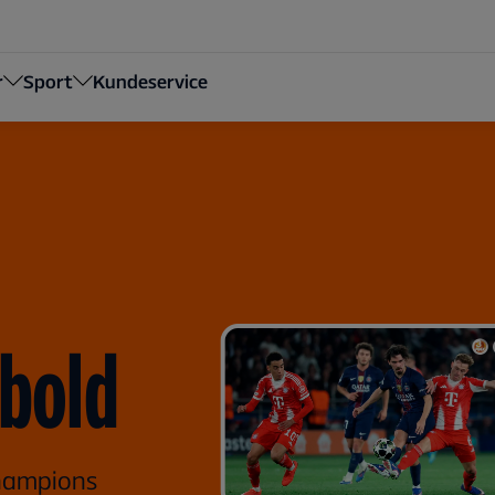
r
Sport
Kundeservice
bold
hampions