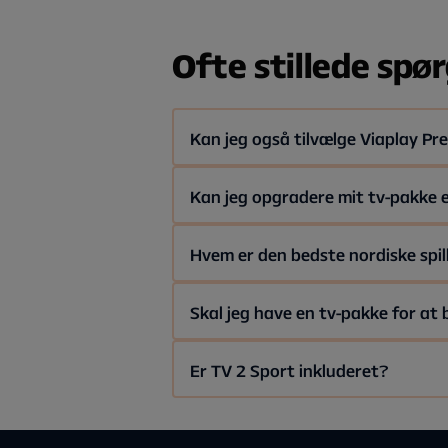
På
TV3 Max
og
TV3 Sport
kan du 
Kanalerne er inkluderet i vores pak
Ofte stillede spø
Kan jeg også tilvælge Viaplay P
For 499 kr./md. kan du få
Viaplay 
Kan jeg opgradere mit tv-pakke ell
Ja, det kan du! Hvis du ønsker flere
Hvem er den bedste nordiske spil
Mikkel Damsgaard 🇩🇰 selvfølgelig. 
Skal jeg have en tv-pakke for at 
værd.
Ja, du skal have en Allente Stream 
Er TV 2 Sport inkluderet?
Ja, TV 2 Sport og TV 2 Sport X er ink