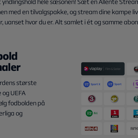
it yndlingshold hele sæsonen! Sæt en Allente Stre
n med en tilvalgspakke, og stream dine kampe live
, uanset hvor du er. Alt samlet i ét og samme ab
bold
aler
rdens største
e og UEFA
ølg fodbolden på
rliga og