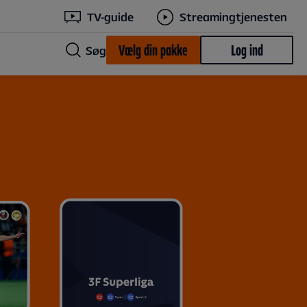
TV-guide
Streamingtjenesten
Vælg din pakke
Log ind
Søg