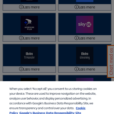
Læs mere
Læs mere
Læs mere
Læs mere
Chat med os
Læs mere
Læs mere
When you select “Accept all,” you consent to us storing cookies on
your device. These are used to improve navigation on the website,
analyze user behavior, and display personalized advertising. In
Læs mere
Læs mere
accordance with Google's Business Data Responsibility Site, we
For at ændre valg, klik på tjenesten igen. Husk at du kan ændre
ensure transparency and control over your data.
Cookie
dem én gang pr. kalendermåned på Min Side
Policy
Google’s Business Data Responsibility Site