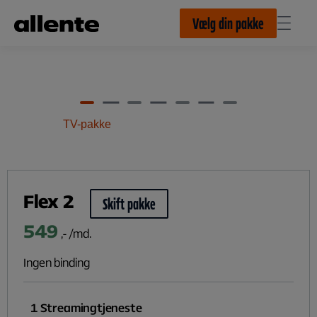
Til hovedindhold
Vælg din pakke
TV-pakke
Flex 2
Skift pakke
549
,- /md.
Ingen binding
1
Streamingtjeneste