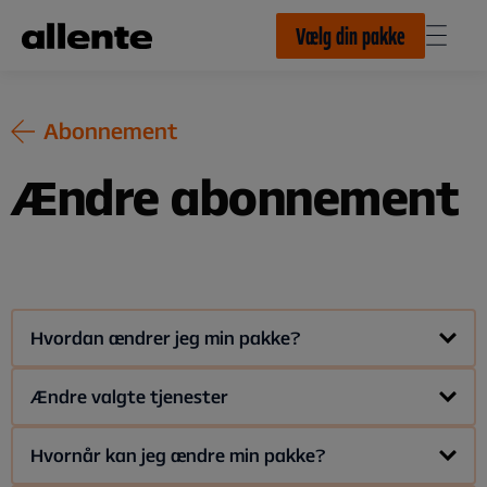
Til hovedindhold
Vælg din pakke
Abonnement
Ændre abonnement
Hvordan ændrer jeg min pakke?
Du kan op- eller nedgradere din pakke på
Min side
under Mit
Ændre valgte tjenester
abonnement og
TV-pakker
.
Har du en Flex 2- eller Flex 4-pakke, kan du ændre dine
Hvornår kan jeg ændre min pakke?
valgte tjenester på Min side.