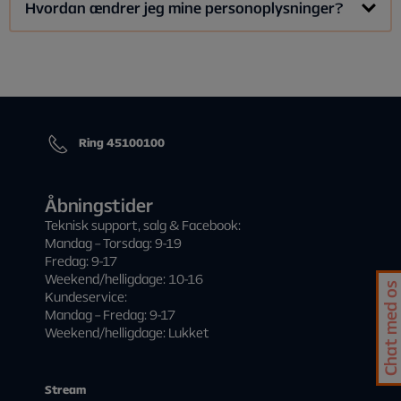
Tryk her for at læse mere om Flytning
Hvordan ændrer jeg mine personoplysninger?
Vær opmærksom på at det
ikke er muligt at sætte et
streaming-abonnement i bero
.
Du kan ændre din personoplysninger på
Min side
under
Min
Tryk her for at læse mere om Bero.
profil
.
Ring 45100100
Tryk på
Ændre
ud for Personoplysninger, ret oplysningerne
og tryk
Send
.
Åbningstider
Teknisk support, salg & Facebook:
Mandag – Torsdag: 9-19
Fredag: 9-17
Weekend/helligdage: 10-16
Bemærk! Det er ikke alle personoplysninger som kan
Chat med os
Kundeservice:
ændres på Min side!
Mandag – Fredag: 9-17
Tryk her for at læse mere om Personoplysninger.
Weekend/helligdage: Lukket
Stream