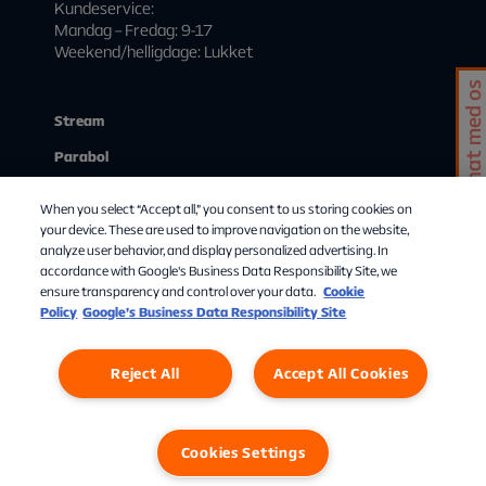
Kundeservice:
Mandag – Fredag: 9-17
Weekend/helligdage: Lukket
Chat med os
Stream
Parabol
Kundeservice
When you select “Accept all,” you consent to us storing cookies on
Mit abonnement
your device. These are used to improve navigation on the website,
analyze user behavior, and display personalized advertising. In
Start streaming
accordance with Google's Business Data Responsibility Site, we
ensure transparency and control over your data.
Cookie
Om Allente
Policy
Google’s Business Data Responsibility Site
Reject All
Accept All Cookies
Cookies Settings
Privatlivspolitik
Cookies
Cookies Settings