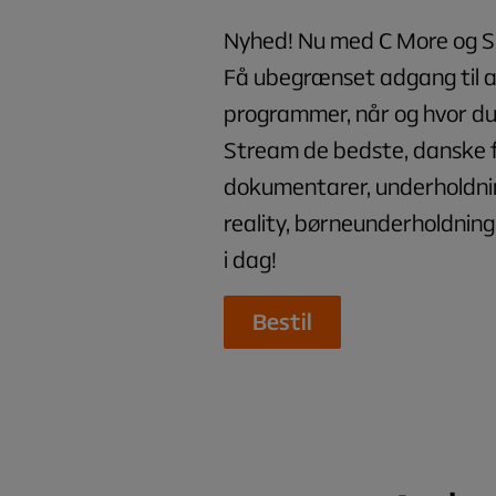
Nyhed! Nu med C More og SF
Få ubegrænset adgang til al
programmer, når og hvor du 
Stream de bedste, danske fi
dokumentarer, underholdn
reality, børneunderholdnin
i dag!
Bestil