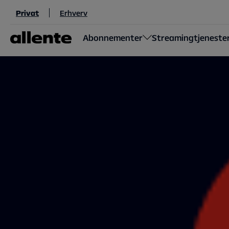
Til hovedindhold
Privat
Erhverv
Abonnementer
Streamingtjeneste