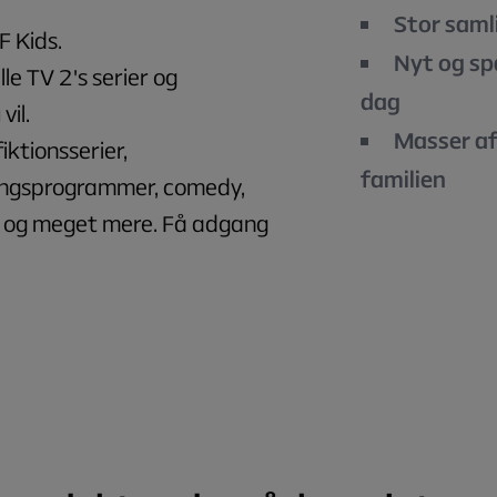
Stor saml
 Kids.
Nyt og sp
le TV 2's serier og
dag
vil.
Masser af
ktionsserier,
familien
ingsprogrammer, comedy,
g og meget mere. Få adgang