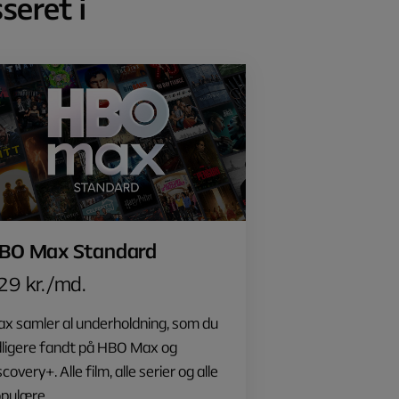
seret i
BO Max Standard
29 kr./md.
x samler al underholdning, som du
dligere fandt på HBO Max og
scovery+. Alle film, alle serier og alle
pulære