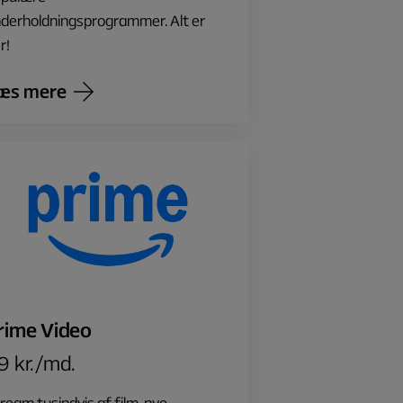
derholdningsprogrammer. Alt er
r!
æs mere
rime Video
9 kr./md.
ream tusindvis af film, nye