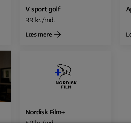
A
V sport golf
99 kr./md.
Læs mere
L
Nordisk Film+
59 kr./md.