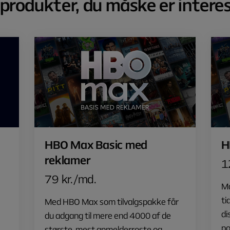
produkter, du måske er interes
HBO Max Basic med
H
reklamer
1
79 kr./md.
Ma
ti
Med HBO Max som tilvalgspakke får
di
du adgang til mere end 4000 af de
po
største, mest anmelderroste og