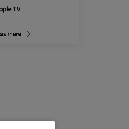
pple TV
æs mere