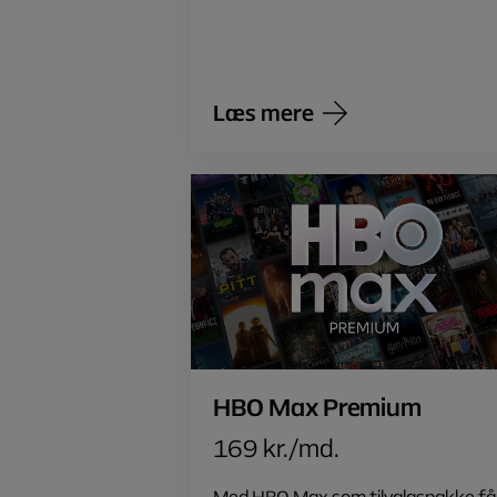
Læs mere
HBO Max Premium
169 kr./md.
Med HBO Max som tilvalgspakke få