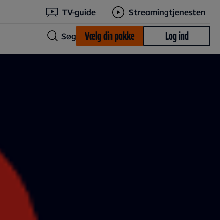
TV-guide
Streamingtjenesten
Vælg din pakke
Log ind
Søg