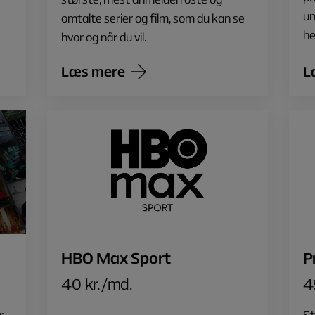
un
omtalte serier og film, som du kan se
he
hvor og når du vil.
Læs mere
L
HBO Max Sport
P
40 kr./md.
4
r
St