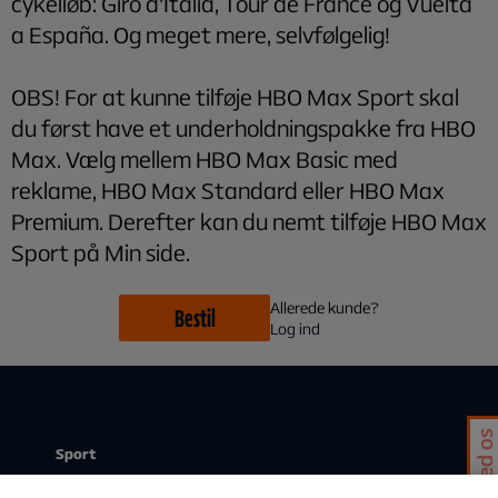
cykelløb: Giro d'Italia, Tour de France og Vuelta
a España. Og meget mere, selvfølgelig!
OBS! For at kunne tilføje HBO Max Sport skal
du først have et underholdningspakke fra HBO
Max. Vælg mellem HBO Max Basic med
reklame, HBO Max Standard eller HBO Max
Premium. Derefter kan du nemt tilføje HBO Max
Sport på Min side.
Allerede kunde?
Bestil
Log ind
Chat med os
Sport
Stream