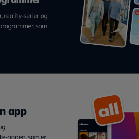
 reality-serier og
sprogrammer, som
én app
og
nte-appen, som er