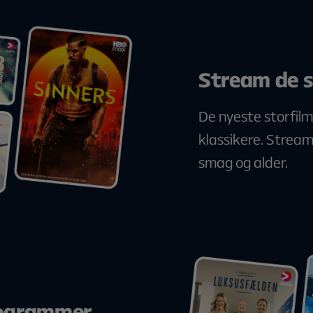
Stream de s
De nyeste storfilm
klassikere. Stream 
smag og alder.
ogrammer