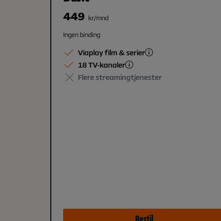
449
kr/mnd
Ingen binding
Viaplay film & serier
18 TV-kanaler
Flere streamingtjenester
Bestil