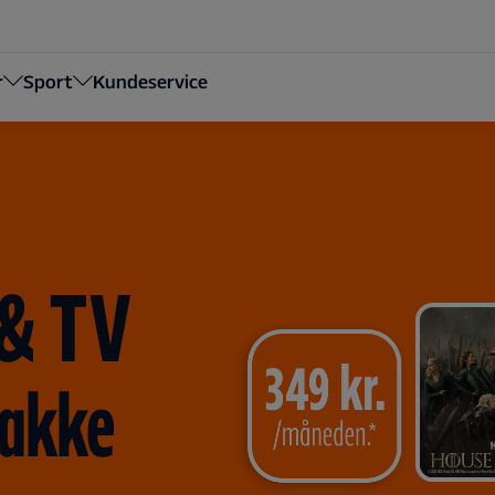
r
Sport
Kundeservice
 & TV
pakke