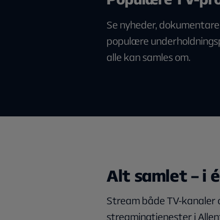
Se nyheder, dokumentarer,
populære underholdning
alle kan samles om.
Alt samlet – i 
Stream både TV-kanaler 
streamingtjenester i Alle