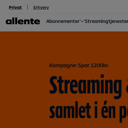
Til hovedindhold
Privat
Erhverv
Abonnementer
Streamingtjeneste
Kampagne: Spar 1200kr.
Streaming
samlet i én 