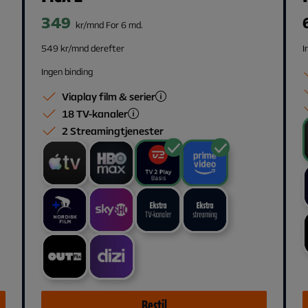
349
kr/mnd For 6 md.
549 kr/mnd derefter
I
Ingen binding
Viaplay film & serier
18 TV-kanaler
2 Streamingtjenester
Bestil