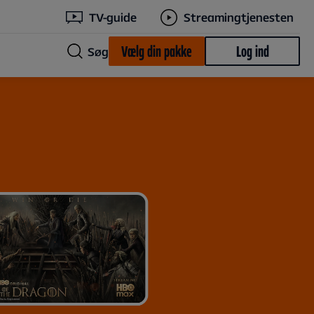
TV-guide
Streamingtjenesten
Vælg din pakke
Log ind
Søg