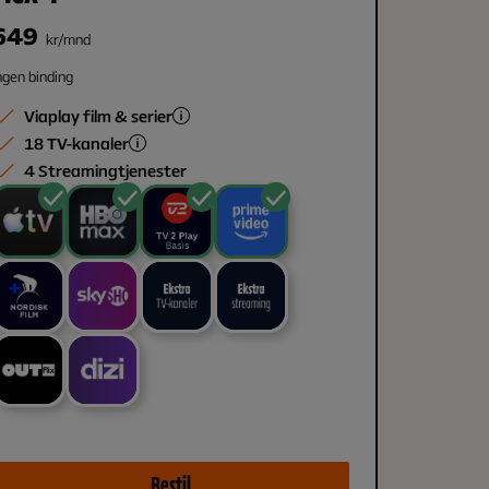
649
kr/mnd
ngen binding
Viaplay film & serier
18 TV-kanaler
4 Streamingtjenester
Bestil