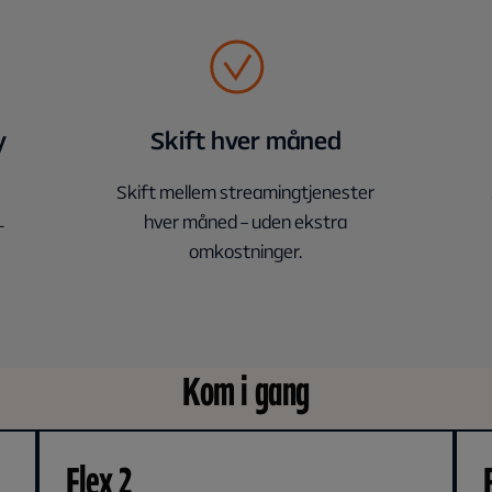
y
Skift hver måned
Skift mellem streamingtjenester
hver måned – uden ekstra
-
Kom i gang
Flex 2