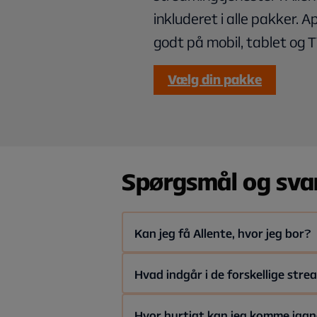
inkluderet i alle pakker. A
godt på mobil, tablet og T
Vælg din pakke
Spørgsmål og sva
Kan jeg få Allente, hvor jeg bor?
Da Allente leverer TV via streaming, 
Hvad indgår i de forskellige str
Allente sælger ikke selv internet, me
Allente tilbyder tre forskellige St
Hvor hurtigt kan jeg komme iga