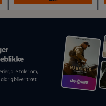
ger
eblikke
ier, alle taler om,
 aldrig bliver træt