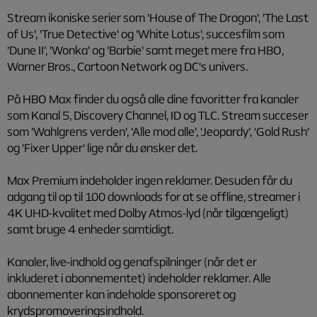
Stream ikoniske serier som 'House of The Dragon', 'The Last
of Us', 'True Detective' og 'White Lotus', succesfilm som
'Dune II', 'Wonka' og 'Barbie' samt meget mere fra HBO,
Warner Bros., Cartoon Network og DC's univers.
På HBO Max finder du også alle dine favoritter fra kanaler
som Kanal 5, Discovery Channel, ID og TLC. Stream succeser
som 'Wahlgrens verden', 'Alle mod alle', 'Jeopardy', 'Gold Rush'
og 'Fixer Upper' lige når du ønsker det.
Max Premium indeholder ingen reklamer. Desuden får du
adgang til op til 100 downloads for at se offline, streamer i
4K UHD-kvalitet med Dolby Atmos-lyd (når tilgængeligt)
samt bruge 4 enheder samtidigt.
Kanaler, live-indhold og genafspilninger (når det er
inkluderet i abonnementet) indeholder reklamer. Alle
abonnementer kan indeholde sponsoreret og
krydspromoveringsindhold.