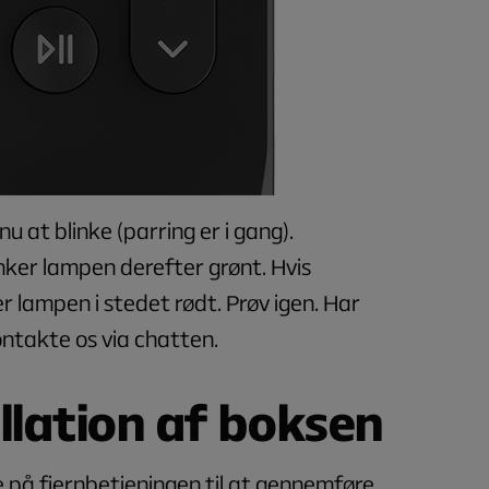
 at blinke (parring er i gang).
inker lampen derefter grønt. Hvis
er lampen i stedet rødt. Prøv igen. Har
ontakte os via chatten.
allation af boksen
på fjernbetjeningen til at gennemføre