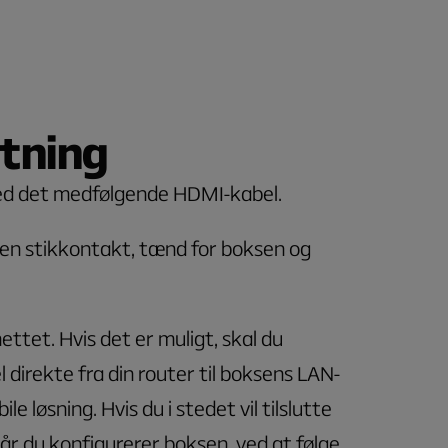
utning
 med det medfølgende HDMI-kabel.
l en stikkontakt, tænd for boksen og
nettet. Hvis det er muligt, skal du
 direkte fra din router til boksens LAN-
le løsning. Hvis du i stedet vil tilslutte
 når du konfigurerer boksen, ved at følge