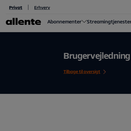
Til hovedindhold
Privat
Erhverv
Abonnementer
Streamingtjeneste
Brugervejlednin
Tilbage til oversigt