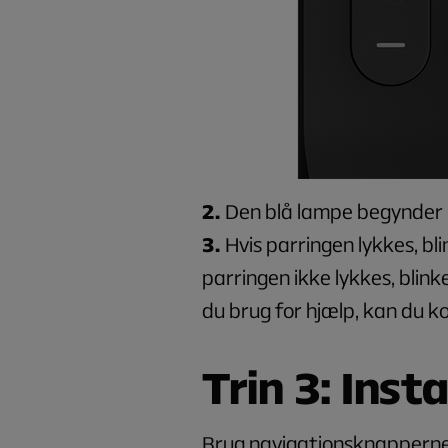
2.
Den blå lampe begynder nu
3.
Hvis parringen lykkes, bl
parringen ikke lykkes, blink
du brug for hjælp, kan du k
Trin 3: Inst
Brug navigationsknapperne 