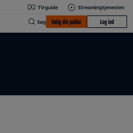
TV-guide
Streamingtjenesten
Vælg din pakke
Log ind
Søg