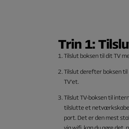
Trin 1: Tilsl
Tilslut boksen til dit TV
Tilslut derefter boksen ti
TV'et.
Tilslut TV-boksen til inter
tilslutte et netværkskabel
port. Det er den mest stabi
via wifi, kan du gøre det,