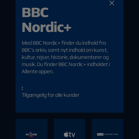
viaplay
appletv
Inkluderet i:
BBC
Basic
(vgolf)
movies-
Standard
Inkluderet i:
Inkluderet i:
Nordic+
Premium
Premium
Premium
series
Inkluderet i:
Med BBC Nordic+ finder du indhold fra
Premium
BBC's arkiv, samt nyt indhold om kunst,
V sport golf
Inkluderet i:
kultur, rejser, historie, dokumentarer og
Basic
musik. Du finder BBC Nordic+ indholdet i
Standard
Allente appen.
Premium
:
Tilgængelig for alle kunder