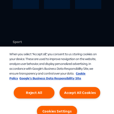
SkyShowti
Apple TV
Filmfavorit
me
ter
Sport
Kanalplacering:
Stream
SkyShowtime – underholdning, verden kan
Med FilmFavoritter får du adgang til et
:
When you select “Accept all,” you consent to us storing cookies on
ikke vente med at se. Indholdet finder du i
filmarkiv med et bredt udvalg af film,
Mit abonnement
your device. These are used to improve navigation on the website,
Allente appen.
blockbusters, romantiske komedier,
analyze user behavior, and display personalized advertising. In
Om Allente
accordance with Google's Business Data Responsibility Site, we
actionfilm og meget mere. FilmFavoritter
ensure transparency and control over your data.
Cookie
indeholder mange velkendte titler, men
TV-guide
:
Policy
Google’s Business Data Responsibility Site
også mange kunstneriske film, herunder
prisvindende mesterværker. Hver måned
udskiftes et antal titler, hvilket betyder, at
Reject All
Accept All Cookies
der altid er nye titler at vælge imellem.
Cookies Settings
Kanalplacering: