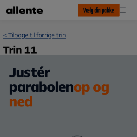
Til hovedindhold
Vælg din pakke
< Tilbage til forrige trin
Trin 11
Justér
parabolen
op og
ned