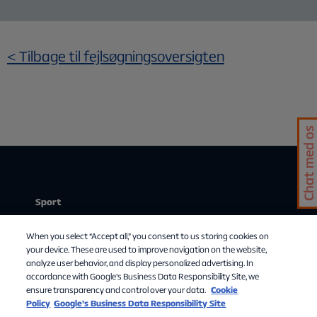
<
Tilbage til fejlsøgningsoversigten
Chat med os
Sport
Stream
When you select “Accept all,” you consent to us storing cookies on
Mit abonnement
your device. These are used to improve navigation on the website,
analyze user behavior, and display personalized advertising. In
Om Allente
accordance with Google's Business Data Responsibility Site, we
ensure transparency and control over your data.
Cookie
TV-guide
Policy
Google’s Business Data Responsibility Site