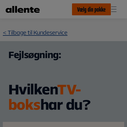
Til hovedindhold
Vælg din pakke
< Tilbage til Kundeservice
Fejlsøgning:
Hvilken
TV-
boks
har du?