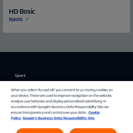
HD Basic
Næste
Sport
Stream
When you select “Accept all,” you consent to us storing cookies on
Mit abonnement
your device. These are used to improve navigation on the website,
analyze user behavior, and display personalized advertising. In
Om Allente
accordance with Google's Business Data Responsibility Site, we
ensure transparency and control over your data.
Cookie
TV-guide
Policy
Google’s Business Data Responsibility Site