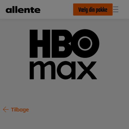
Til hovedindhold
Vælg din pakke
Tilbage