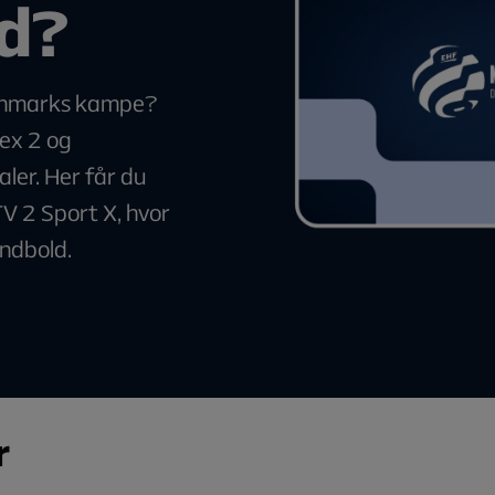
d?
Danmarks kampe?
ex 2 og
ler. Her får du
TV 2 Sport X, hvor
åndbold.
r