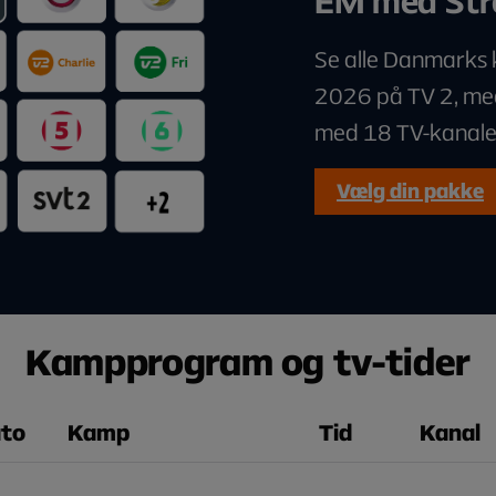
EM med Str
Se alle Danmarks 
2026 på TV 2, me
med 18 TV-kanale
Vælg din pakke
Kampprogram og
tv-tider
to
Kamp
Tid
Kanal