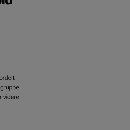
fordelt
r gruppe
r videre