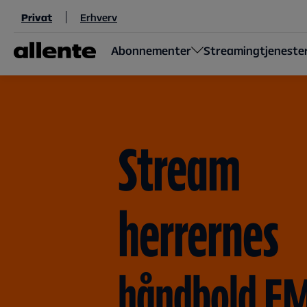
Til hovedindhold
Privat
Erhverv
Abonnementer
Streamingtjeneste
Stream
herrernes
håndbold E