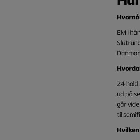
Hvornår
EM i hån
Slutrund
Danmark
Hvordan
24 hold 
ud på se
går vide
til semi
Hvilken