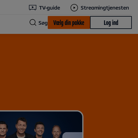
TV-guide
Streamingtjenesten
Vælg din pakke
Log ind
Søg