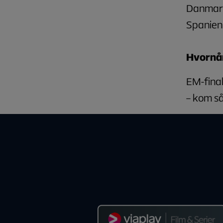
Danmark 
Spanien,
Hvornår
EM-final
– kom s