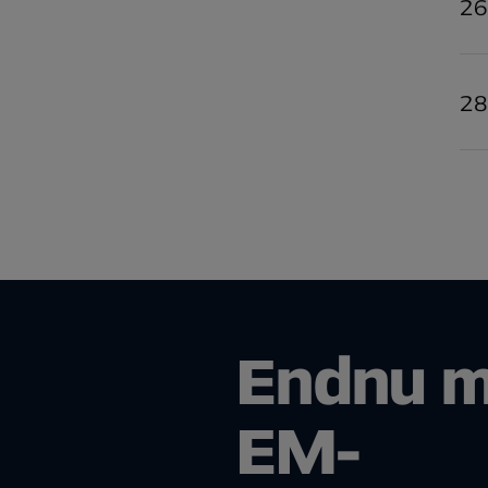
26
28
Endnu m
EM-