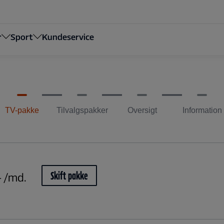
r
Sport
Kundeservice
TV-pakke
Tilvalgspakker
Oversigt
Information
Skift pakke
- /md.