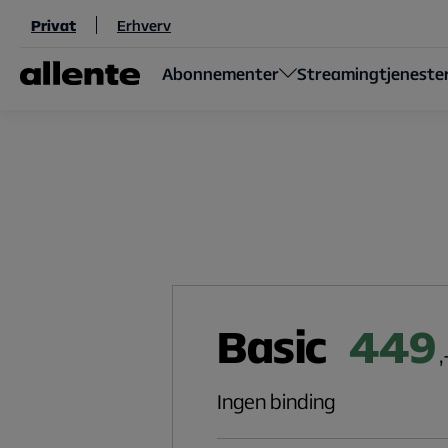
Til hovedindhold
Privat
Erhverv
Abonnementer
Streamingtjeneste
Basic
449
,
Ingen binding