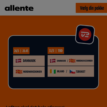
Til hovedindhold
Vælg din pakke