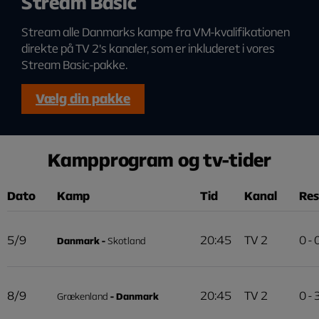
Stream Basic
Stream alle Danmarks kampe fra VM-kvalifikationen
direkte på TV 2's kanaler, som er inkluderet i vores
Stream Basic-pakke.
Vælg din pakke
Kampprogram og
tv-tider
Dato
Kamp
Tid
Kanal
Res
5/9
20:45
TV 2
0 - 
Danmark -
Skotland
8/9
20:45
TV 2
0 - 
Grækenland
- Danmark