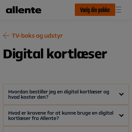
Til hovedindhold
Vælg din pakke
TV-boks og udstyr
Digital kortlæser
Hvordan bestiller jeg en digital kortlæser og
hvad koster den?
Har du et parabolabonnement
, kan du bestille en digital
Hvad er kravene for at kunne bruge en digital
kortlæser fra Allente?
kortlæser på
Min side
under
TV-bokse & udstyr
.
Den digitale kortlæser har en pris på
456,- kr.