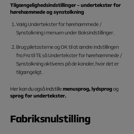
Tilgængelighedsindstillinger – undertekster for
hørehæmmede og synstolkning
Vælg
Undertekster for hørehæmmede /
Synstolkning
i menuen under
Boksindstillinger
.
Brug piletasterne og OK til at ændre indstillingen
fra
Fra
til
Til
, så
Undertekster for hørehæmmede /
Synstolkning
aktiveres på de kanaler, hvor det er
tilgængeligt.
Her kan du også indstille
menusprog
,
lydsprog
og
sprog for undertekster
.
Fabriksnulstilling