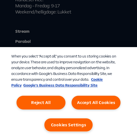
Mandag – Fredag: 9-17
Weekend/helligdage: Lukket
Stream
Parabol
Kundeservice
When you select “Accept all,” you consent to us storing cookies on
Mit abonnement
your device. These are used to improve navigation on the website,
analyze user behavior, and display personalized advertising. In
Start streaming
accordance with Google's Business Data Responsibility Site, we
ensure transparency and control over your data.
Cookie
Om Allente
Policy
Google’s Business Data Responsibility Site
Reject All
Accept All Cookies
Cookies Settings
Privatlivspolitik
Cookies
Cookies Settings