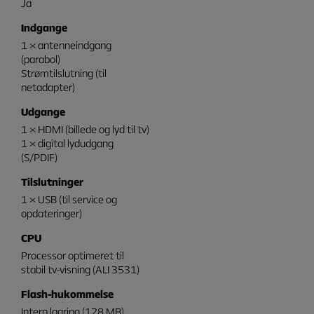
Ja
Indgange
1 × antenneindgang
(parabol)
Strømtilslutning (til
netadapter)
Udgange
1 × HDMI (billede og lyd til tv)
1 × digital lydudgang
(S/PDIF)
Tilslutninger
1 × USB (til service og
opdateringer)
CPU
Processor optimeret til
stabil tv-visning (ALI 3531)
Flash-hukommelse
Intern lagring (128 MB)