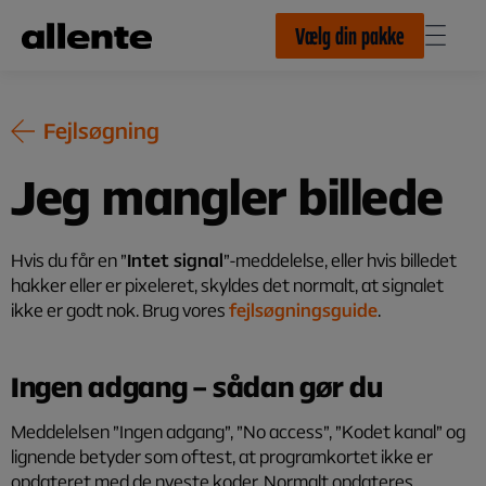
Til hovedindhold
Vælg din pakke
Fejlsøgning
Jeg mangler billede
Hvis du får en ”
Intet signal
”-meddelelse, eller hvis billedet
hakker eller er pixeleret, skyldes det normalt, at signalet
ikke er godt nok. Brug vores
fejlsøgningsguide
.
Ingen adgang
–
sådan gør du
Meddelelsen ”Ingen adgang”, ”No access”, ”Kodet kanal” og
lignende betyder som oftest, at programkortet ikke er
opdateret med de nyeste koder. Normalt opdateres