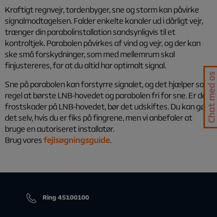
Kraftigt regnvejr, tordenbyger, sne og storm kan påvirke
signalmodtagelsen. Falder enkelte kanaler ud i dårligt vejr,
trænger din parabolinstallation sandsynligvis til et
kontroltjek. Parabolen påvirkes af vind og vejr, og der kan
ske små forskydninger, som med mellemrum skal
finjustereres, for at du altid har optimalt signal.
Chat med os
Sne på parabolen kan forstyrre signalet, og det hjælper som
regel at børste LNB-hovedet og parabolen fri for sne. Er der
frostskader på LNB-hovedet, bør det udskiftes. Du kan gøre
det selv, hvis du er fiks på fingrene, men vi anbefaler at
bruge en autoriseret installatør.
Brug vores
fejlsøgningsguide
.
Ring 45100100