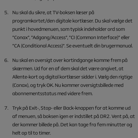
Nu skal du sikre, at TV-boksen læser på
programkortet/den digitale kortlæser. Du skal vælge det
punkt i hovedmenuen, som typisk indeholder ord som
”Conax”, ”Adgang/Access”, ”CI (Common Interface)” eller
”CA (Conditional Access)”. Se eventuelt din brugermanual.
Nu skal en oversigt over kortindgange komme frem på
skærmen. Ud for en af dem skal det være angivet, at
Allente-kort og digital kortlæser sidder i. Vælg den rigtige
(Conax), og tryk OK. Nu kommer oversigtsbillede med
abonnementsstatus med videre frem.
Tryk på Exit-, Stop- eller Back-knappen for at komme ud
af menuen, så boksen igen er indstillet på DR2. Vent på, at
der kommer billede på. Det kan tage fra fem minutter og
helt op til to timer.