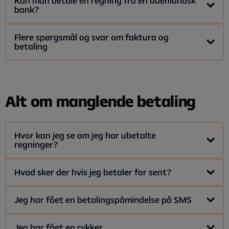
Kan man betale en regning fra en udenlandsk
bank?
for en måneds abonnement end den, på hjemmesiden,
oplyste pris på en pakke.
Det er muligt at betale en faktura via en bank i udlandet.
Flere spørgsmål og svar om faktura og
Mener du at din faktura er for høj, kan du med fordel finde
betaling
Dette gøres via et Swift- og IBAN-nummer. Selvom det ikke
og downloade fakturaen på Min side under Mine fakturaer
er påkrævet, anbefaler vi at medsende faktura- eller
og tjekke følgende:
kundenummer, så vi kan identificere indbetaling.
Faktura
Fakturaperioden:
Dækker fakturaen f.eks. mere end 1
SWIFT-nummer:
NDEADKKK
måned?
IBAN-nummer:
DK9420000713370746
Alt om manglende betaling
Bemærk! Banker pålægger ofte større gebyrer ved betaling
Gebyrer:
Er det et gebyr (f.eks. fakturagebyr), der gør at
af regninger via IBAN.
fakturaen er højere end den oplyste pakkepris?
Hvor kan jeg se om jeg har ubetalte
regninger?
Parabol eller streaming:
Parabol-pakkerne har en højere
pris end streaming-pakkerne.
Du kan både se og downloade evt. ubetalt fakturaer på Min
Hvad sker der hvis jeg betaler for sent?
side under Mine fakturaer.
Tillægsprodukter:
Betaler du for et tillægsprodukt?
Det kommer selvfølgelig an på hvor sent der er tale om...
Jeg har fået en betalingspåmindelse på SMS
(f.eks. Viaplay Total eller Sportskanaler)
Der sker ikke noget ved at betale en regning et par dage for
Hvis du glemmer eller undgår at betale din faktura, vil du
Jeg har fået en rykker
sent, men ved længere forsinkele starter et rykkerforløb
Lejefilm:
Har du lejet film, vil disse selvfølgelig også gøre