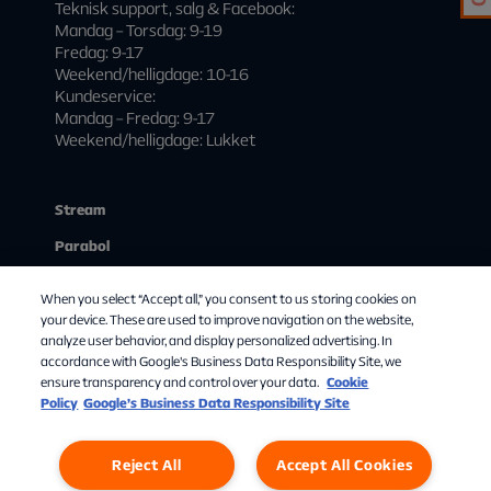
Teknisk support, salg & Facebook:
Mandag – Torsdag: 9-19
Fredag: 9-17
Weekend/helligdage: 10-16
Kundeservice:
Mandag – Fredag: 9-17
Weekend/helligdage: Lukket
Stream
Parabol
Kundeservice
When you select “Accept all,” you consent to us storing cookies on
Mit abonnement
your device. These are used to improve navigation on the website,
analyze user behavior, and display personalized advertising. In
Start streaming
accordance with Google's Business Data Responsibility Site, we
ensure transparency and control over your data.
Cookie
Om Allente
Policy
Google’s Business Data Responsibility Site
Reject All
Accept All Cookies