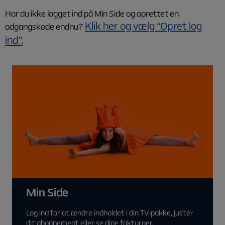
Har du ikke logget ind på Min Side og oprettet en
Klik her og vælg “Opret log
adgangskode endnu?
ind”.
Min Side
Log ind for at ændre indholdet i din TV-pakke, justér
dit abonnement eller se dine fakturaer.