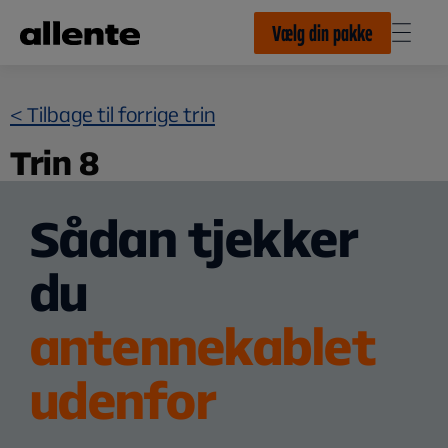
Til hovedindhold
Vælg din pakke
< Tilbage til forrige trin
Trin 8
Sådan tjekker
du
antennekablet
udenfor