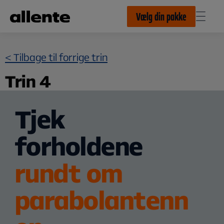
Til hovedindhold
Vælg din pakke
< Tilbage til forrige trin
Trin 4
Tjek
forholdene
rundt om
parabolantenn