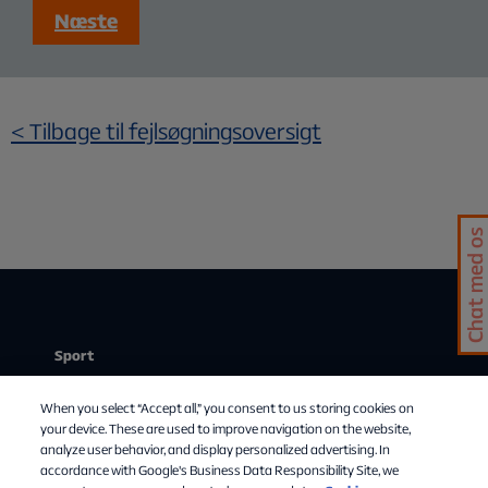
Næste
< Tilbage til fejlsøgningsoversigt
Chat med os
Sport
Stream
When you select “Accept all,” you consent to us storing cookies on
Mit abonnement
your device. These are used to improve navigation on the website,
analyze user behavior, and display personalized advertising. In
Om Allente
accordance with Google's Business Data Responsibility Site, we