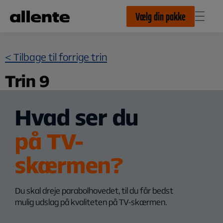
Til hovedindhold
Vælg din pakke
< Tilbage til forrige trin
Trin 9
Hvad ser du
på TV-
skærmen?
Du skal dreje parabolhovedet, til du får bedst
mulig udslag på kvaliteten på TV-skærmen.