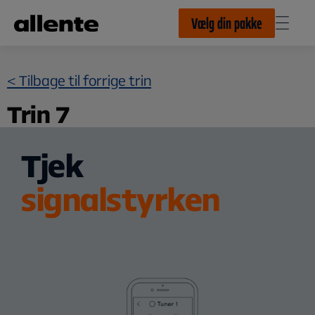
Til hovedindhold
Vælg din pakke
< Tilbage til forrige trin
Trin 7
Tjek
signalstyrken