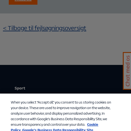
< Tilbage til fejlsøgningsoversigt
Chat med os
Sport
Stream
When you select “Accept all,” you consent to us storing cookies on
Mit abonnement
your device. These are used to improve navigation on the website,
analyze user behavior, and display personalized advertising. In
Om Allente
accordance with Google's Business Data Responsibility Site, we
ensure transparency and control over your data.
Cookie
TV-guide
Policy
Google’s Business Data Responsibility Site