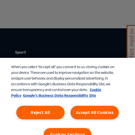
Chat med os
Sport
Stream
When you select “Accept all,” you consent to us storing cookies on
Mit abonnement
your device. These are used to improve navigation on the website,
analyze user behavior, and display personalized advertising. In
Om Allente
accordance with Google's Business Data Responsibility Site, we
ensure transparency and control over your data.
Cookie
TV-guide
Policy
Google’s Business Data Responsibility Site
Reject All
Accept All Cookies
Cookies Settings