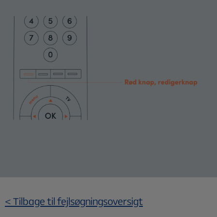
< Tilbage til fejlsøgningsoversigt