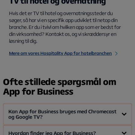
Tv til hotel og overnatning
Hvis det er TV til hotel og overnatningssteder du
søger, så har vi en specifik app udviklet til netop din
branche. Er du i tvivl om hvilken app som er bedst for
din virksomhed? Kontakt os, og vi skræddersyr en
løsning til dig.
Mere om vores Hospitality App for hotelbranchen
Ofte stillede spørgsmål om
App for Business
Kan App for Business bruges med Chromecast
og Google TV?
Ja, Allentes Android TV-app kan bruges med Chromecast og
Hvordan finder jeg App for Business?