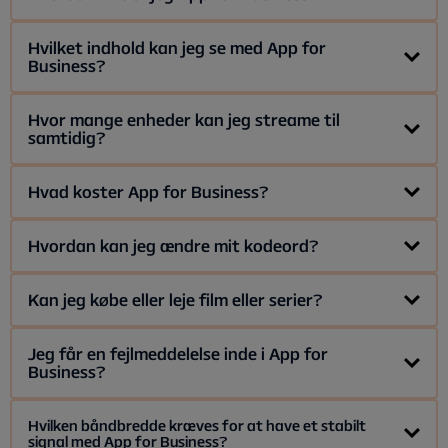
Google TV.
Appen hedder Allente, og når du downloader apps til din
Hvilket indhold kan jeg se med App for
Business?
smart-tv, vil du genkende den som et orange ikon med
teksten "All".
Du kan streame kanalerne i den TV-pakke, du har købt, samt
Hvor mange enheder kan jeg streame til
samtidig?
indholdet i ugesarkivet. Ikke alle kanaler findes i
ugesarkivet.
Du kan streame til så mange skærme, som du ønsker.
Hvad koster App for Business?
Du betaler 19 kr. per skærm, du streamer til. Derudover
Hvordan kan jeg ændre mit kodeord?
betaler du for den TV-pakke, du har valgt, per skærm.
Du kan ændre dit kodeord
her.
Kan jeg købe eller leje film eller serier?
Det er i øjeblikket ikke muligt for erhvervskunder at købe
Jeg får en fejlmeddelelse inde i App for
Business?
eller leje film eller TV-serier.
Får du en fejlkode, når du forsøger at se indhold? I så fald
Hvilken båndbredde kræves for at have et stabilt
signal med App for Business?
kan du prøve følgende: