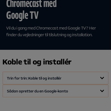
Chromecast med
Google TV
Vil du i gang med Chromecast med Google TV? Her
finder du vejledninger til tilslutning og installation.
Koble til og installér
Trin for trin: Koble til og installér
Tænd dit TV.
Sådan opretter du en Google-konto
Tilslut din Chromecast til en ledig HDMI-indgang på dit TV.
Tilslut den ene ende af strømkablet til Chromecast'en og
En Google-konto er helt gratis og nem at oprette. Sådan gør
du:
den anden ende til en ledig strømstik.