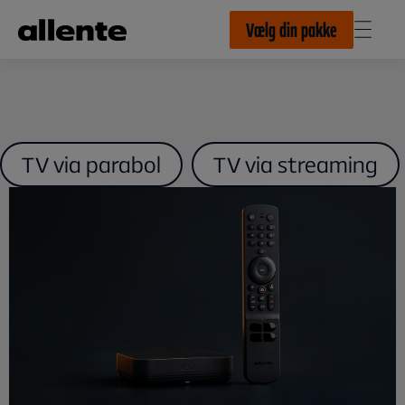
Til hovedindhold
Vælg din pakke
TV via parabol
TV via streaming