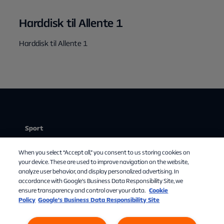
Harddisk til Allente 1
Harddisk til Allente 1
Sport
Stream
When you select “Accept all,” you consent to us storing cookies on
Mit abonnement
your device. These are used to improve navigation on the website,
analyze user behavior, and display personalized advertising. In
Om Allente
accordance with Google's Business Data Responsibility Site, we
ensure transparency and control over your data.
Cookie
TV-guide
Policy
Google’s Business Data Responsibility Site