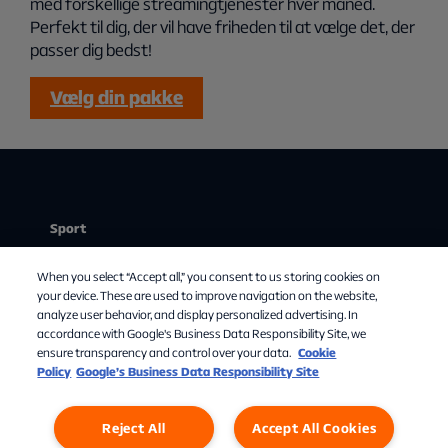
med forskellige streamingtjenester hver måned.
Perfekt til dig, der vil have friheden til at vælge det, der
passer dig bedst!
Vælg din pakke
Sport
Stream
When you select “Accept all,” you consent to us storing cookies on
Mit abonnement
your device. These are used to improve navigation on the website,
analyze user behavior, and display personalized advertising. In
Om Allente
accordance with Google's Business Data Responsibility Site, we
ensure transparency and control over your data.
Cookie
TV-guide
Policy
Google’s Business Data Responsibility Site
Reject All
Accept All Cookies