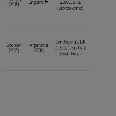
England 🏴󠁧󠁢󠁥󠁮󠁧󠁿
23:00, DR1
🇫🇷
(Bronzekamp)
Søndag d. 19 juli,
Spanien
Argentina
21:00, DR1/TV 2
🇪🇸
🇦🇷
(VM-finale)