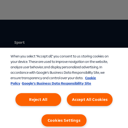
Sport
Stream
When you select “Accept all,” you consent to us storing cookies on
Mit abonnement
your device. These are used to improve navigation on the website,
analyze user behavior, and display personalized advertising. In
Om Allente
accordance with Google's Business Data Responsibility Site, we
ensure transparency and control over your data.
Cookie
TV-guide
Policy
Google’s Business Data Responsibility Site
Reject All
Accept All Cookies
Cookies Settings
Privatlivspolitik
Cookies
Cookies Settings