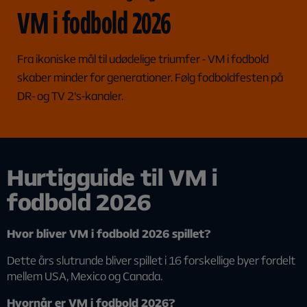
VM i fodbold 2026
Fra ikoniske mål til udødelige triumfer - VM i fodbold
skaber minder for generationer. Følg fodboldfesten på
DR- og TV 2's-kanaler.
Hurtigguide til VM i
fodbold 2026
Hvor bliver VM i fodbold 2026 spillet?
Dette års slutrunde bliver spillet i 16 forskellige byer fordelt
mellem USA, Mexico og Canada.
Hvornår er VM i fodbold 2026?