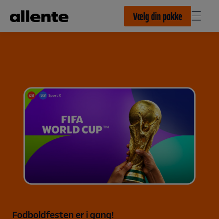
Til hovedindhold
Vælg din pakke
Fodboldfesten er i gang!