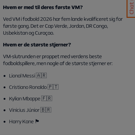
Hvem er med til deres første VM?
Ved VM i fodbold 2026 har fem lande kvalificeret sig for
første gang. Det er Cap Verde, Jordan, DR Congo,
Usbekistan og Curaçao.
Hvem er de største stjerner?
VM-slutrunden er proppet med verdens beste
fodboldspillere, men nogle af de største stjerner er:
Lional Messi 🇦🇷
Cristiano Ronaldo 🇵🇹
Kylian Mbappe 🇫🇷
Vinicius Júnior 🇧🇷
Harry Kane 🏴󠁧󠁢󠁥󠁮󠁧󠁿