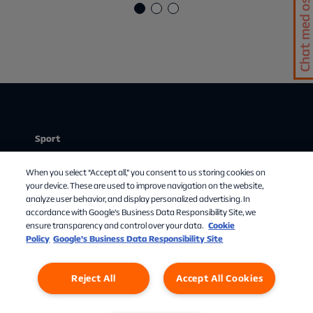
Chat med os
Sport
Stream
When you select “Accept all,” you consent to us storing cookies on
Mit abonnement
your device. These are used to improve navigation on the website,
analyze user behavior, and display personalized advertising. In
Om Allente
accordance with Google's Business Data Responsibility Site, we
ensure transparency and control over your data.
Cookie
TV-guide
Policy
Google’s Business Data Responsibility Site
Reject All
Accept All Cookies