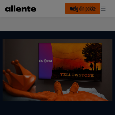
Til hovedindhold
Vælg din pakke