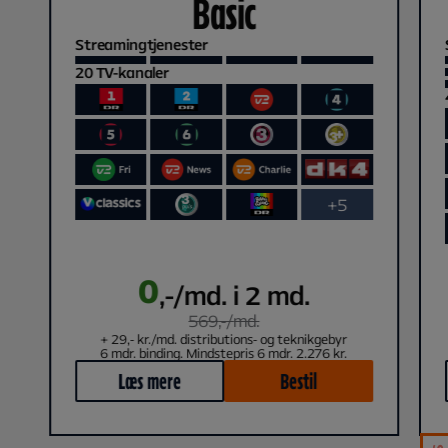
Basic
Streamingtjenester
20
TV-kanaler
+5
0
,-/md. i 2 md.
569
,-/
md.
+ 29,- kr./md. distributions- og teknikgebyr
6 mdr. binding. Mindstepris 6 mdr. 2.276 kr.
Læs mere
Bestil