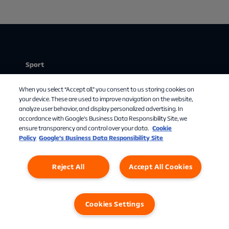
Sport
Stream
When you select “Accept all,” you consent to us storing cookies on
Chat med os
Mit abonnement
your device. These are used to improve navigation on the website,
analyze user behavior, and display personalized advertising. In
Om Allente
accordance with Google's Business Data Responsibility Site, we
ensure transparency and control over your data.
Cookie
TV-guide
Policy
Google’s Business Data Responsibility Site
Reject All
Accept All Cookies
Cookies Settings
Privatlivspolitik
Cookies
Cookies Settings