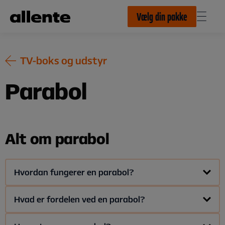
Til hovedindhold
Vælg din pakke
TV-boks og udstyr
Parabol
Alt om parabol
Hvordan fungerer en parabol?
Parabolskålen reflekterer, samler og forstærker
Hvad er fordelen ved en parabol?
satellitsignalet til LNB'en (Low Noise Blockconverter), der
omformer signalet, så det via kabel kommer ind i tv-boksen
En parabol virker overalt, så længe den her fri udsigt mod