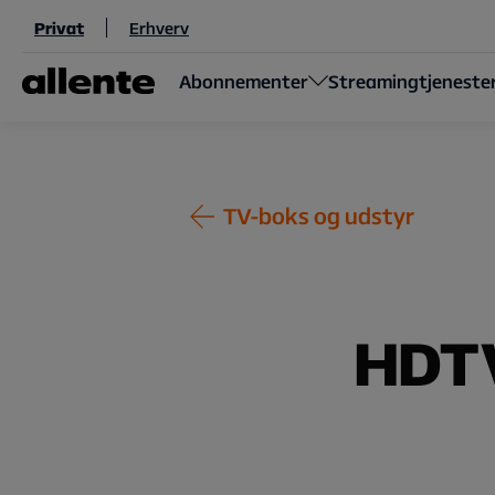
Til hovedindhold
Privat
Erhverv
Abonnementer
Streamingtjeneste
TV-boks og udstyr
HDTV