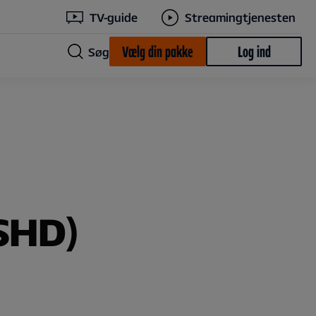
TV-guide
Streamingtjenesten
Vælg din pakke
Log ind
Søg
SHD)