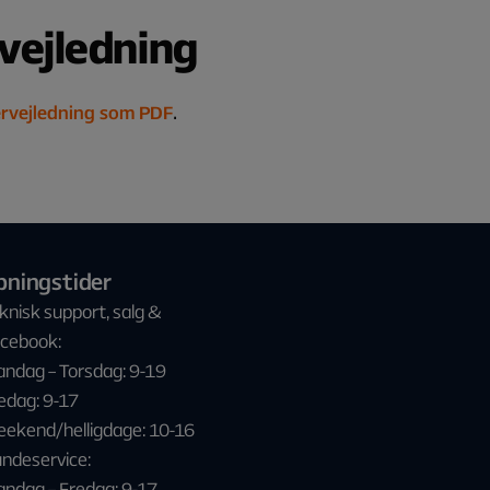
vejledning
.
rvejledning som PDF
bningstider
knisk support, salg &
cebook:
ndag – Torsdag: 9-19
edag: 9-17
ekend/helligdage: 10-16
ndeservice:
ndag – Fredag: 9-17