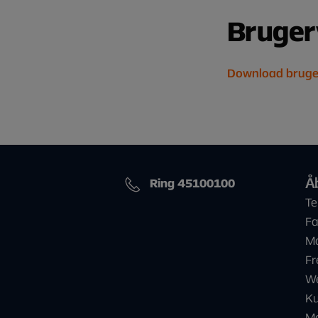
Bruger
Download bruge
Å
Ring 45100100
Te
Fa
Ma
Fr
We
Ku
Ma