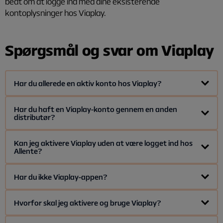
bedt om at logge ind med dine eksisterende
kontoplysninger hos Viaplay.
Spørgsmål og svar om Viaplay
Har du allerede en aktiv konto hos Viaplay?
Hvis du allerede har et aktivt Viaplay-abonnement direkte
Har du haft en Viaplay-konto gennem en anden
distributør?
hos Viaplay skal du afmelde det så snart du kan, da det ikke
sker automatisk. Ellers vil du fortsat få fakturaer fra
Viaplay, hvilket betyder, at du kommer til at betale dobbelt
Hvis du har haft en Viaplay-konto gennem en anden
Kan jeg aktivere Viaplay uden at være logget ind hos
for samme indhold. Du kan nemt afmelde på
viaplay.dk
Allente?
distributør (fx. Yousee eller Telia) skal du registrere dig igen
under 'Konto-oversigt'.
hos Viaplay. Men inden du kan koble din eksisterende konto
hos Viaplay til dit Allente-abonnement skal du afmelde dit
Ja, det kan du. Følg guiden nedenunder for at aktivere
Har du ikke Viaplay-appen?
abonnement hos din tidligere distributør.
Viaplay.
Når det er gjort, følg trinnene under "Aktiver din Viaplay-
Viaplay kan downloades til de fleste skærme og enheder.
Gå til Viaplays
aktiveringsside her.
Hvorfor skal jeg aktivere og bruge Viaplay?
konto" øverst på denne side.
Her kan du finde information om hvilke enheder, der
Vælg Allente som udbyder. Derefter udfyld dit
understøttes og hvordan du downloader appen.