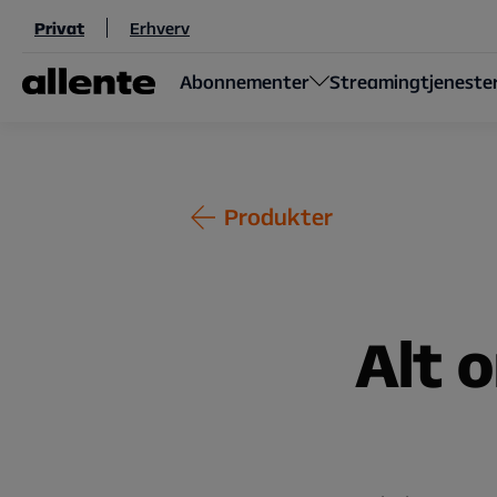
Til hovedindhold
Privat
Erhverv
Abonnementer
Streamingtjeneste
Produkter
Alt 