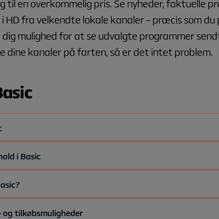
og til en overkommelig pris. Se nyheder, faktuelle
i HD fra velkendte lokale kanaler – præcis som du p
r dig mulighed for at se udvalgte programmer send
se dine kanaler på farten, så er det intet problem.
Basic
c
 Kanal)
old i Basic
& Serier
asic?
9,- kr./mnd.
(+29,- kr. distributions- og teknikgebyr)
 og tilkøbsmuligheder