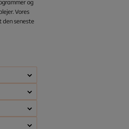
 programmer og
lejer. Vores
t den seneste