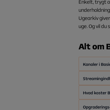
Enkelt, trygt 
underholdning 
Ugearkiv give
uge. Og vil du 
Alt om 
Kanaler i Basi
(Kanalplads
-
Streamingindh
1 -
DR1
Viaplay Film 
2 -
TV 2
Hvad koster B
3 -
TV3
4 -
TV3+
Basic koster
56
Opgraderings-