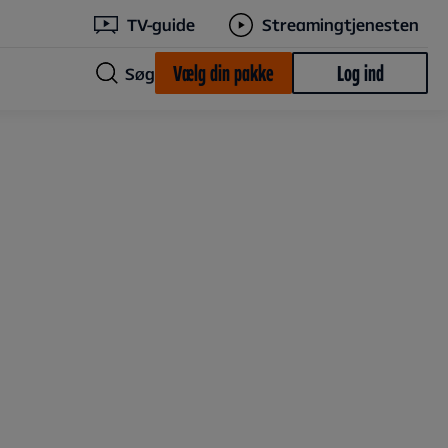
TV-guide
Streamingtjenesten
Vælg din pakke
Log ind
Søg