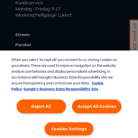
Kundeservice:
Mandag – Fredag: 9-17
Weekend/helligdage: Lukket
Chat med os
Stream
Parabol
Kundeservice
When you select “Accept all,” you consent to us storing cookies on
Mit abonnement
your device. These are used to improve navigation on the website,
analyze user behavior, and display personalized advertising. In
Start streaming
accordance with Google's Business Data Responsibility Site, we
ensure transparency and control over your data.
Cookie
Om Allente
Policy
Google’s Business Data Responsibility Site
Reject All
Accept All Cookies
Cookies Settings
Privatlivspolitik
Cookies
Cookies Settings