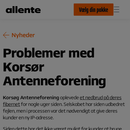
Til hovedindhold
Vælg din pakke
Nyheder
Problemer med
Korsør
Antenneforening
Korsøg Antenneforening
oplevede
et nedbrud på deres
fibernet
for nogle uger siden. Selskabet har siden udbedret
fejlen, men i processen var det nødvendigt at give deres
kunder en ny IP-adresse.
Siden dette har det ikke været muligt for kunder at bruge