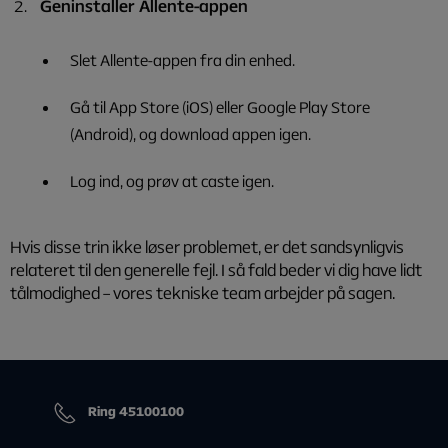
Geninstaller Allente-appen
Slet Allente-appen fra din enhed.
Gå til App Store (iOS) eller Google Play Store
(Android), og download appen igen.
Log ind, og prøv at caste igen.
Hvis disse trin ikke løser problemet, er det sandsynligvis
relateret til den generelle fejl. I så fald beder vi dig have lidt
tålmodighed – vores tekniske team arbejder på sagen.
Ring 45100100