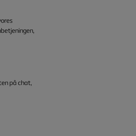
vores
nbetjeningen,
ten på chat,