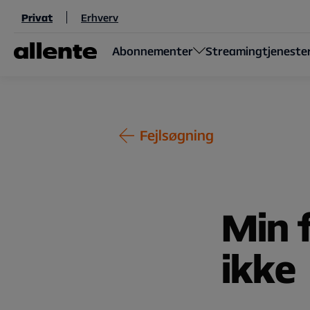
Til hovedindhold
Privat
Erhverv
Abonnementer
Streamingtjeneste
Fejlsøgning
Min 
ikke