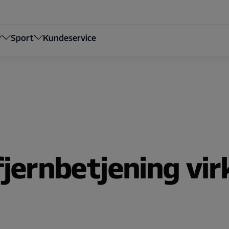
r
Sport
Kundeservice
fjernbetjening vir