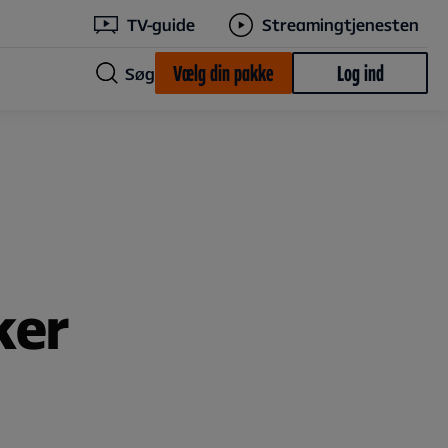
TV-guide
Streamingtjenesten
Vælg din pakke
Log ind
Søg
ker