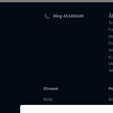
Å
Ring 45100100
Te
Fa
Ma
Fr
We
Ku
Ma
We
Stream
Pa
Basic
Ba
Flex 2
St