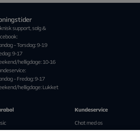
bningstider
knisk support, salg &
cebook:
ndag – Torsdag: 9-19
edag: 9-17
ekend/helligdage: 10-16
ndeservice:
ndag – Fredag: 9-17
ekend/helligdage: Lukket
rabol
Kundeservice
sic
Chat med os
andard
Fejlsøgning