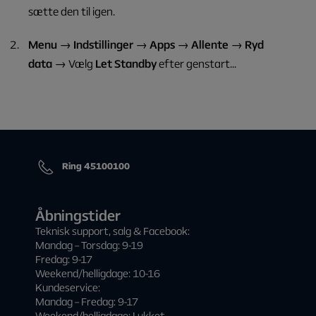
sætte den til igen.
Menu
→
Indstillinger
→
Apps
→
Allente
→
Ryd
data
→
Vælg
Let Standby
efter genstart...
Ring 45100100
Åbningstider
Teknisk support, salg & Facebook:
Mandag – Torsdag: 9-19
Fredag: 9-17
Weekend/helligdage: 10-16
Kundeservice:
Mandag – Fredag: 9-17
Weekend/helligdage: Lukket