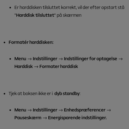
Er harddisken tilsluttet korrekt, vil der efter opstart stå
"
Harddisk tilsluttet
" på skærmen
Formatér harddisken:
Menu
→
Indstillinger
→
Indstillinger for optagelse
→
Harddisk
→
Formater harddisk
Tjek at boksen ikke er i
dyb standby
:
Menu → Indstillinger → Enhedspræferencer →
Pauseskærm → Energisparende indstillinger.