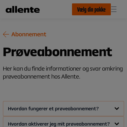
Til hovedindhold
Vælg din pakke
Abonnement
Prøveabonnement
Her kan du finde informationer og svar omkring
prøveabonnement hos Allente.
Hvordan fungerer et prøveabonnement?
Med et Allente prøveabonnement, kan du
gratis prøve
Hvordan aktiverer jeg mit prøveabonnement?