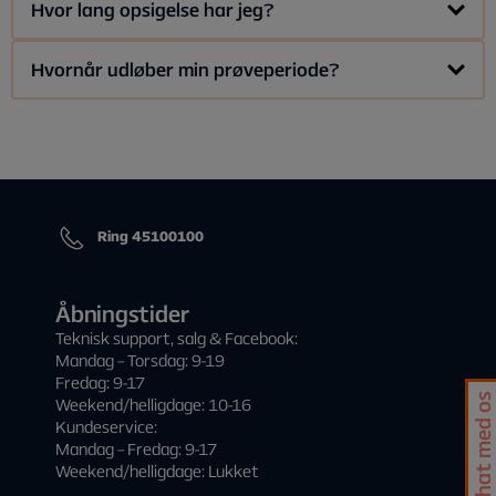
Du opsiger dit prøveabonnement på Min side ved at trykke
Hvor lang opsigelse har jeg?
koster 423,- kr./md.
på
Opsig
i den blå firkant øverst på siden.
Opsiges abonnementet i løbet af prøveperioden, bliver det
Hvornår udløber min prøveperiode?
Bemærk! Abonnementet stopper med at virke med det
opsagt med det samme.
samme; det kører ikke prøveperioden ud, hvis det opsiges
undervejs.
Du kan se hvornår din prøveperiode udløber
og det rigtige
Efter prøveperioden er der løbende måned + 1 måneds
abonnement starter
på
Min side
i den blå firkant øverst på
opsigelse...
siden.
Ring 45100100
Åbningstider
Teknisk support, salg & Facebook:
Mandag – Torsdag: 9-19
Fredag: 9-17
Chat med os
Weekend/helligdage: 10-16
Kundeservice:
Mandag – Fredag: 9-17
Weekend/helligdage: Lukket